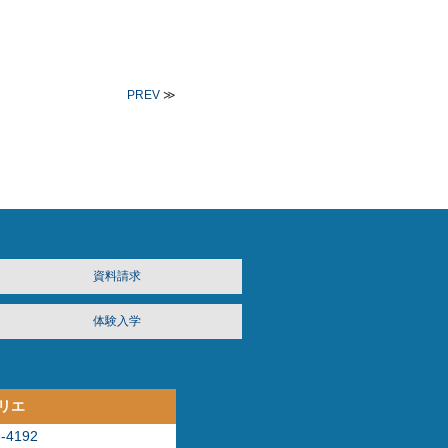
PREV
≫
資料請求
体験入学
リエ
6-4192