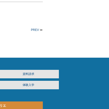
PREV
≫
資料請求
体験入学
リエ