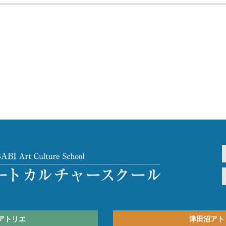
アトリエ
津田沼アト